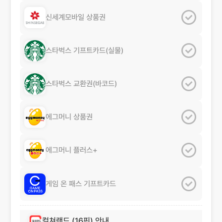
신세계모바일
상품권
스타벅스
기프트카드(실물)
스타벅스
교환권(바코드)
에그머니
상품권
에그머니
플러스+
게임 온 패스
기프트카드
컬쳐랜드
(16핀) 안내