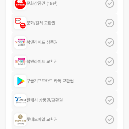
문화상품권
(18핀)
문화/컬쳐
교환권
북앤라이프
상품권
북앤라이프
교환권
구글기프트카드
카톡 교환권
틴캐시
상품권/교환권
롯데모바일
교환권